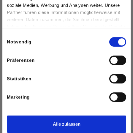
soziale Medien, Werbung und Analysen weiter. Unsere
Vehicular System
Partner führen diese Informationen möglicherweise mit
weiteren Daten zusammen, die Sie ihnen bereitgestellt
for the Pumping and Sensitizing
haben oder die sie im Rahmen Ihrer Nutzung der Dienste
gesammelt haben.
of Emulsions Explosives
Einwilligungsauswahl
Notwendig
Präferenzen
Statistiken
Marketing
Alle zulassen